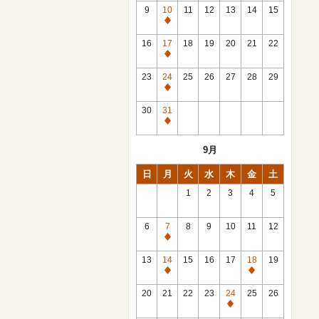
館
9
10
11
12
13
14
15
日
休
館
16
17
18
19
20
21
22
日
休
館
23
24
25
26
27
28
29
日
休
館
30
31
日
休
館
9月
日
日
月
火
水
木
金
土
1
2
3
4
5
6
7
8
9
10
11
12
休
館
13
14
15
16
17
18
19
日
休
休
館
館
20
21
22
23
24
25
26
日
日
休