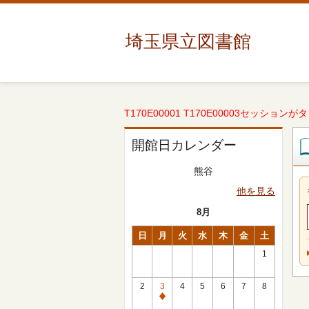
埼玉県立図書館
T170E00001 T170E00003セッションが
開館日カレンダー
熊谷
他を見る
8月
日
月
火
水
木
金
土
1
2
3
4
5
6
7
8
休