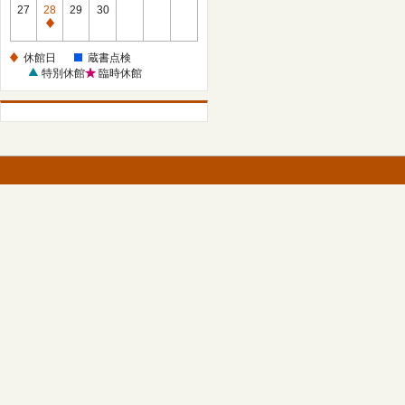
館
27
28
29
30
日
休
館
休館日
蔵書点検
日
特別休館
臨時休館