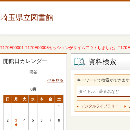
埼玉県立図書館
T170E00001 T170E00003セッションがタイムアウトしました。T170E000
資料検索
開館日カレンダー
熊谷
キーワードで検索ができます
他を見る
8月
日
月
火
水
木
金
土
デジタルライブラリー
1
2
3
4
5
6
7
8
休