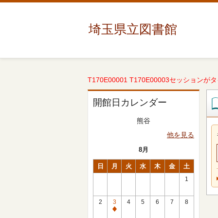
埼玉県立図書館
T170E00001 T170E00003セッションが
開館日カレンダー
熊谷
他を見る
8月
日
月
火
水
木
金
土
1
2
3
4
5
6
7
8
休