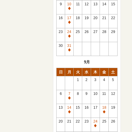
館
9
10
11
12
13
14
15
日
休
館
16
17
18
19
20
21
22
日
休
館
23
24
25
26
27
28
29
日
休
館
30
31
日
休
館
9月
日
日
月
火
水
木
金
土
1
2
3
4
5
6
7
8
9
10
11
12
休
館
13
14
15
16
17
18
19
日
休
休
館
館
20
21
22
23
24
25
26
日
日
休