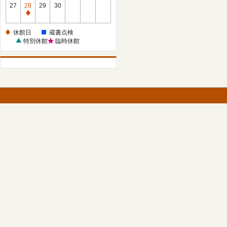
館
27
28
29
30
日
休
館
休館日
蔵書点検
日
特別休館
臨時休館