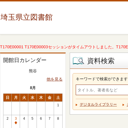
埼玉県立図書館
T170E00001 T170E00003セッションがタイムアウトしました。T170E000
資料検索
開館日カレンダー
熊谷
キーワードで検索ができます
他を見る
8月
日
月
火
水
木
金
土
デジタルライブラリー
1
2
3
4
5
6
7
8
休