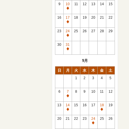
館
9
10
11
12
13
14
15
日
休
館
16
17
18
19
20
21
22
日
休
館
23
24
25
26
27
28
29
日
休
館
30
31
日
休
館
9月
日
日
月
火
水
木
金
土
1
2
3
4
5
6
7
8
9
10
11
12
休
館
13
14
15
16
17
18
19
日
休
休
館
館
20
21
22
23
24
25
26
日
日
休