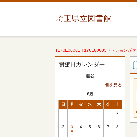
埼玉県立図書館
T170E00001 T170E00003セッションが
開館日カレンダー
熊谷
他を見る
8月
日
月
火
水
木
金
土
1
2
3
4
5
6
7
8
休