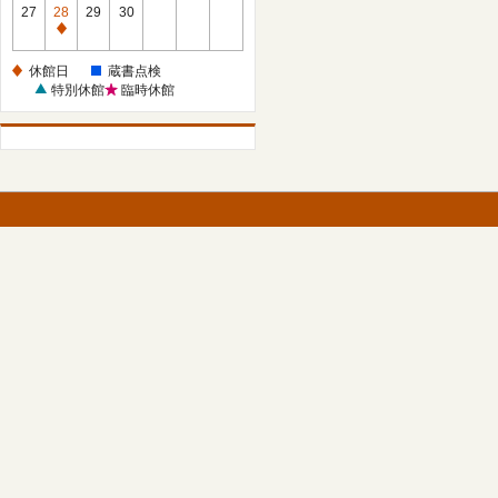
館
27
28
29
30
日
休
館
休館日
蔵書点検
日
特別休館
臨時休館