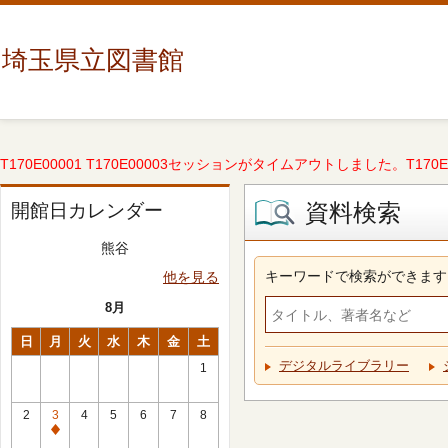
埼玉県立図書館
T170E00001 T170E00003セッションがタイムアウトしました。T170E000
資料検索
開館日カレンダー
熊谷
キーワードで検索ができます
他を見る
8月
日
月
火
水
木
金
土
デジタルライブラリー
1
2
3
4
5
6
7
8
休