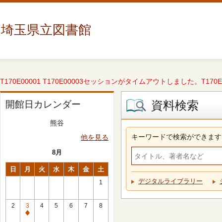
埼玉県立図書館
T170E00001 T170E00003セッションがタイムアウトしました。T170E000
資料検索
開館日カレンダー
熊谷
キーワードで検索ができます
他を見る
8月
日
月
火
水
木
金
土
デジタルライブラリー
1
2
3
4
5
6
7
8
休