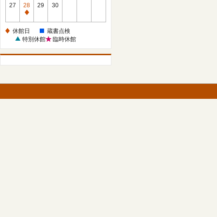
館
27
28
29
30
日
休
館
休館日
蔵書点検
日
特別休館
臨時休館