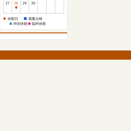
館
27
28
29
30
日
休
館
休館日
蔵書点検
日
特別休館
臨時休館