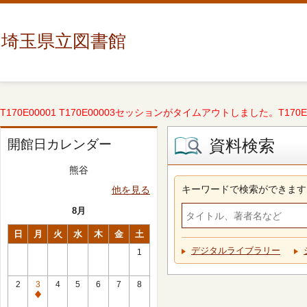
埼玉県立図書館
T170E00001 T170E00003セッションがタイムアウトしました。T170E000
資料検索
開館日カレンダー
熊谷
キーワードで検索ができます
他を見る
8月
日
月
火
水
木
金
土
デジタルライブラリー
1
2
3
4
5
6
7
8
休