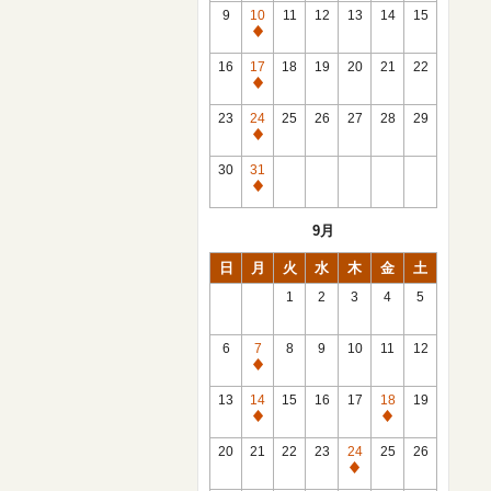
館
9
10
11
12
13
14
15
日
休
館
16
17
18
19
20
21
22
日
休
館
23
24
25
26
27
28
29
日
休
館
30
31
日
休
館
9月
日
日
月
火
水
木
金
土
1
2
3
4
5
6
7
8
9
10
11
12
休
館
13
14
15
16
17
18
19
日
休
休
館
館
20
21
22
23
24
25
26
日
日
休