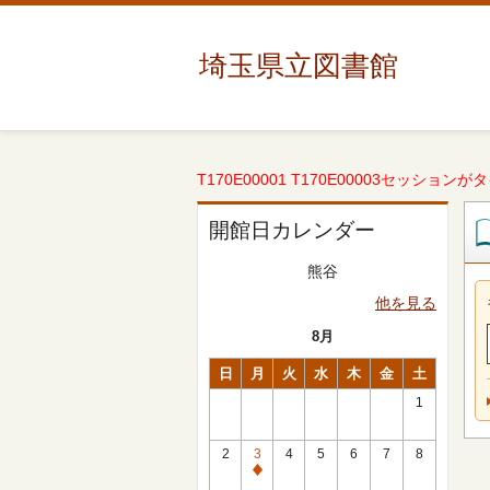
埼玉県立図書館
T170E00001 T170E00003セッションが
開館日カレンダー
熊谷
他を見る
8月
日
月
火
水
木
金
土
1
2
3
4
5
6
7
8
休