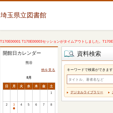
埼玉県立図書館
T170E00001 T170E00003セッションがタイムアウトしました。T170E000
資料検索
開館日カレンダー
熊谷
キーワードで検索ができます
他を見る
8月
日
月
火
水
木
金
土
デジタルライブラリー
1
2
3
4
5
6
7
8
休