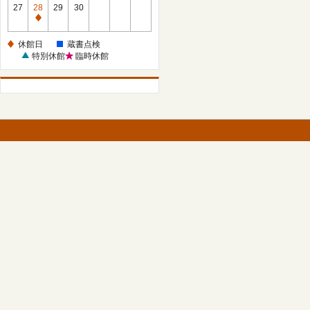
館
27
28
29
30
日
休
館
休館日
蔵書点検
日
特別休館
臨時休館