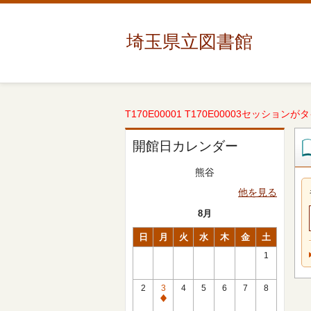
埼玉県立図書館
T170E00001 T170E00003セッションが
開館日カレンダー
熊谷
他を見る
8月
日
月
火
水
木
金
土
1
2
3
4
5
6
7
8
休