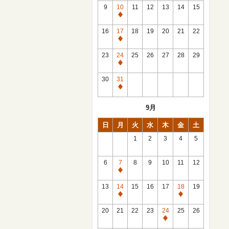
館
9
10
11
12
13
14
15
日
休
館
16
17
18
19
20
21
22
日
休
館
23
24
25
26
27
28
29
日
休
館
30
31
日
休
館
9月
日
日
月
火
水
木
金
土
1
2
3
4
5
6
7
8
9
10
11
12
休
館
13
14
15
16
17
18
19
日
休
休
館
館
20
21
22
23
24
25
26
日
日
休