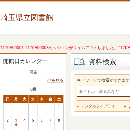
埼玉県立図書館
T170E00001 T170E00003セッションがタイムアウトしました。T170E000
資料検索
開館日カレンダー
熊谷
キーワードで検索ができます
他を見る
8月
日
月
火
水
木
金
土
デジタルライブラリー
1
2
3
4
5
6
7
8
休