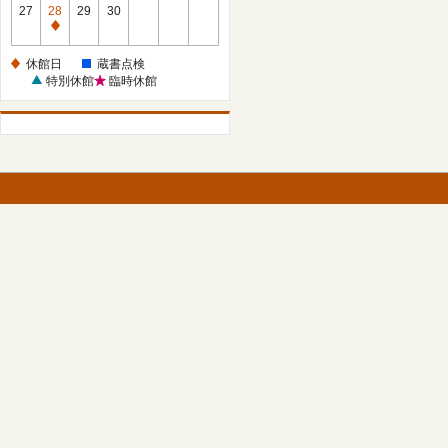
館
27
28
29
30
日
休
館
休館日
蔵書点検
日
特別休館
臨時休館