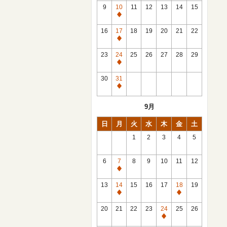
館
9
10
11
12
13
14
15
日
休
館
16
17
18
19
20
21
22
日
休
館
23
24
25
26
27
28
29
日
休
館
30
31
日
休
館
9月
日
日
月
火
水
木
金
土
1
2
3
4
5
6
7
8
9
10
11
12
休
館
13
14
15
16
17
18
19
日
休
休
館
館
20
21
22
23
24
25
26
日
日
休