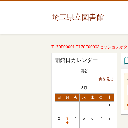
埼玉県立図書館
T170E00001 T170E00003セッションが
開館日カレンダー
熊谷
他を見る
8月
日
月
火
水
木
金
土
1
2
3
4
5
6
7
8
休