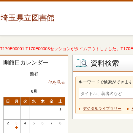
埼玉県立図書館
T170E00001 T170E00003セッションがタイムアウトしました。T170E000
資料検索
開館日カレンダー
熊谷
キーワードで検索ができます
他を見る
8月
日
月
火
水
木
金
土
デジタルライブラリー
1
2
3
4
5
6
7
8
休