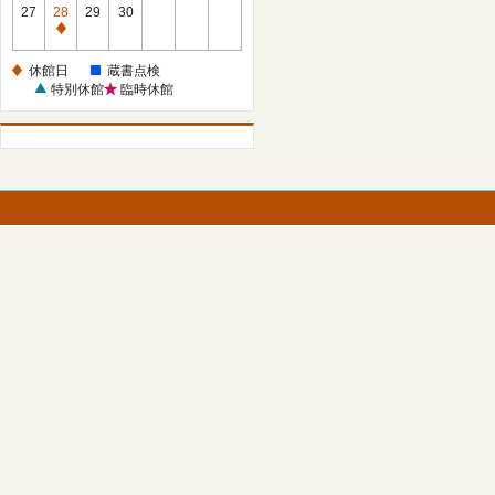
館
27
28
29
30
日
休
館
休館日
蔵書点検
日
特別休館
臨時休館