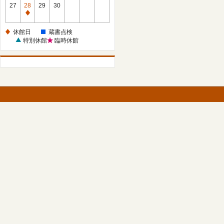
館
27
28
29
30
日
休
館
休館日
蔵書点検
日
特別休館
臨時休館