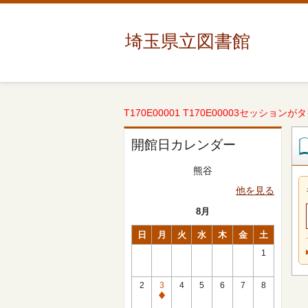
埼玉県立図書館
T170E00001 T170E00003セッションが
開館日カレンダー
熊谷
他を見る
8月
日
月
火
水
木
金
土
1
2
3
4
5
6
7
8
休