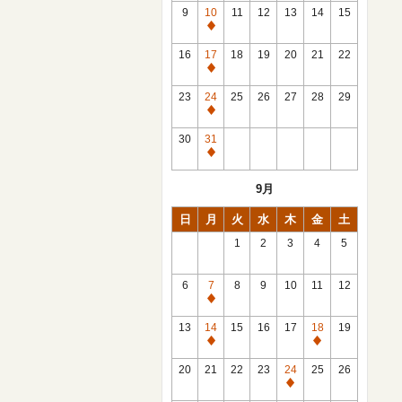
館
9
10
11
12
13
14
15
日
休
館
16
17
18
19
20
21
22
日
休
館
23
24
25
26
27
28
29
日
休
館
30
31
日
休
館
9月
日
日
月
火
水
木
金
土
1
2
3
4
5
6
7
8
9
10
11
12
休
館
13
14
15
16
17
18
19
日
休
休
館
館
20
21
22
23
24
25
26
日
日
休