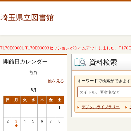
埼玉県立図書館
T170E00001 T170E00003セッションがタイムアウトしました。T170E000
資料検索
開館日カレンダー
熊谷
キーワードで検索ができます
他を見る
8月
日
月
火
水
木
金
土
デジタルライブラリー
1
2
3
4
5
6
7
8
休