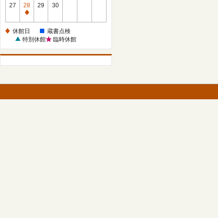
館
27
28
29
30
日
休
館
休館日
蔵書点検
日
特別休館
臨時休館