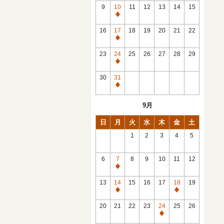
館
9
10
11
12
13
14
15
日
休
館
16
17
18
19
20
21
22
日
休
館
23
24
25
26
27
28
29
日
休
館
30
31
日
休
館
9月
日
日
月
火
水
木
金
土
1
2
3
4
5
6
7
8
9
10
11
12
休
館
13
14
15
16
17
18
19
日
休
休
館
館
20
21
22
23
24
25
26
日
日
休