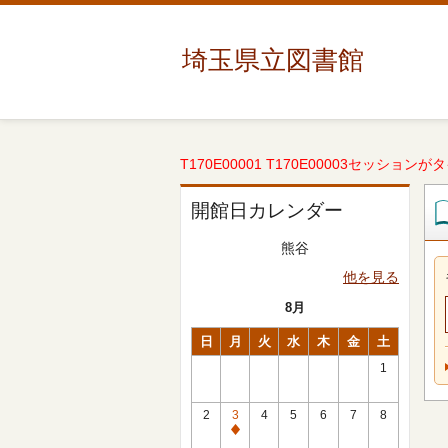
埼玉県立図書館
T170E00001 T170E00003セッションが
開館日カレンダー
熊谷
他を見る
8月
日
月
火
水
木
金
土
1
2
3
4
5
6
7
8
休