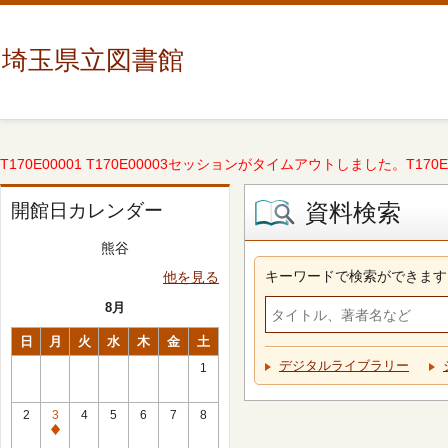
埼玉県立図書館
T170E00001 T170E00003セッションがタイムアウトしました。T170E000
資料検索
開館日カレンダー
熊谷
キーワードで検索ができます
他を見る
8月
日
月
火
水
木
金
土
デジタルライブラリー
1
2
3
4
5
6
7
8
休