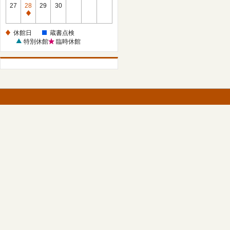
館
27
28
29
30
日
休
館
休館日
蔵書点検
日
特別休館
臨時休館