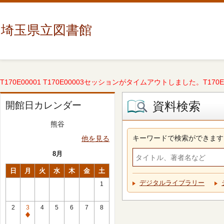
埼玉県立図書館
T170E00001 T170E00003セッションがタイムアウトしました。T170E000
資料検索
開館日カレンダー
熊谷
キーワードで検索ができます
他を見る
8月
日
月
火
水
木
金
土
デジタルライブラリー
1
2
3
4
5
6
7
8
休