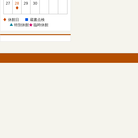
館
27
28
29
30
日
休
館
休館日
蔵書点検
日
特別休館
臨時休館