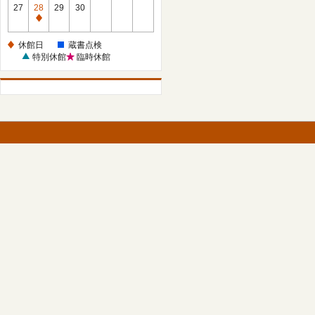
館
27
28
29
30
日
休
館
休館日
蔵書点検
日
特別休館
臨時休館