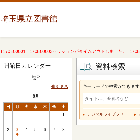
埼玉県立図書館
T170E00001 T170E00003セッションがタイムアウトしました。T170E000
資料検索
開館日カレンダー
熊谷
キーワードで検索ができます
他を見る
8月
日
月
火
水
木
金
土
デジタルライブラリー
1
2
3
4
5
6
7
8
休