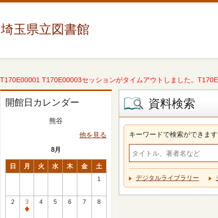
埼玉県立図書館
T170E00001 T170E00003セッションがタイムアウトしました。T170E000
資料検索
開館日カレンダー
熊谷
キーワードで検索ができます
他を見る
8月
日
月
火
水
木
金
土
デジタルライブラリー
1
2
3
4
5
6
7
8
休