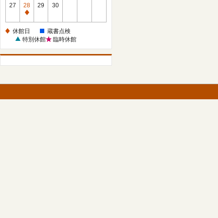
館
27
28
29
30
日
休
館
休館日
蔵書点検
日
特別休館
臨時休館