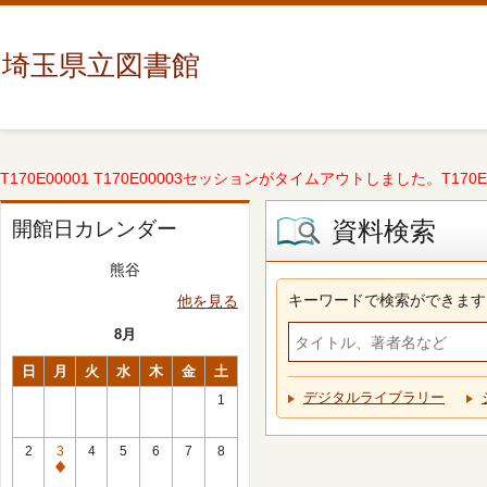
埼玉県立図書館
T170E00001 T170E00003セッションがタイムアウトしました。T170E000
資料検索
開館日カレンダー
熊谷
キーワードで検索ができます
他を見る
8月
日
月
火
水
木
金
土
デジタルライブラリー
1
2
3
4
5
6
7
8
休