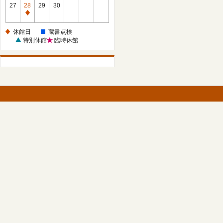
館
27
28
29
30
日
休
館
休館日
蔵書点検
日
特別休館
臨時休館