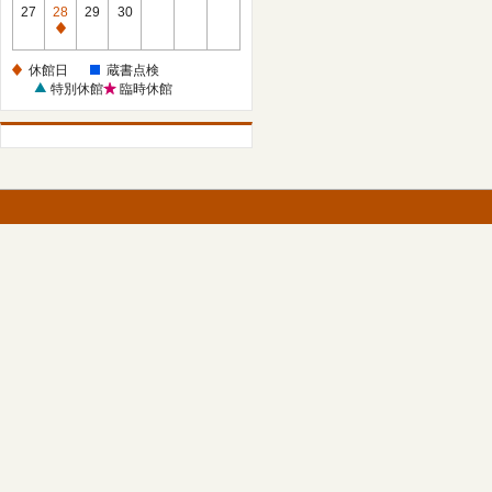
館
27
28
29
30
日
休
館
休館日
蔵書点検
日
特別休館
臨時休館