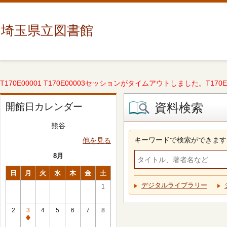
埼玉県立図書館
T170E00001 T170E00003セッションがタイムアウトしました。T170E000
資料検索
開館日カレンダー
熊谷
キーワードで検索ができます
他を見る
8月
日
月
火
水
木
金
土
デジタルライブラリー
1
2
3
4
5
6
7
8
休