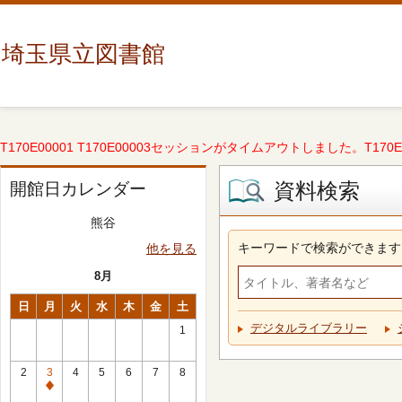
埼玉県立図書館
T170E00001 T170E00003セッションがタイムアウトしました。T170E000
資料検索
開館日カレンダー
熊谷
キーワードで検索ができます
他を見る
8月
日
月
火
水
木
金
土
デジタルライブラリー
1
2
3
4
5
6
7
8
休