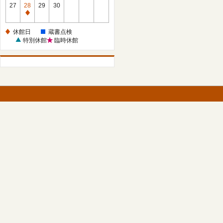
館
27
28
29
30
日
休
館
休館日
蔵書点検
日
特別休館
臨時休館