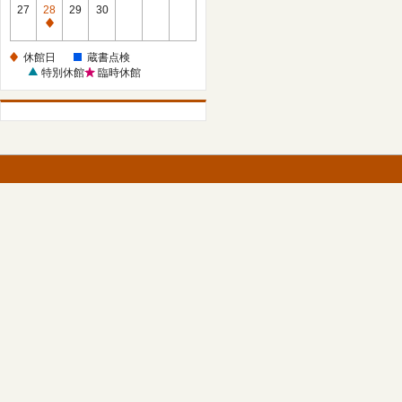
館
27
28
29
30
日
休
館
休館日
蔵書点検
日
特別休館
臨時休館