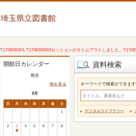
埼玉県立図書館
T170E00001 T170E00003セッションがタイムアウトしました。T170E000
資料検索
開館日カレンダー
熊谷
キーワードで検索ができます
他を見る
8月
日
月
火
水
木
金
土
デジタルライブラリー
1
2
3
4
5
6
7
8
休