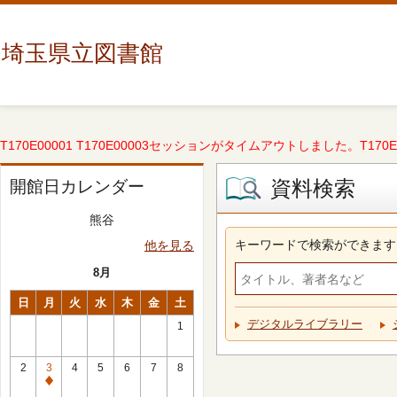
埼玉県立図書館
T170E00001 T170E00003セッションがタイムアウトしました。T170E000
資料検索
開館日カレンダー
熊谷
キーワードで検索ができます
他を見る
8月
日
月
火
水
木
金
土
デジタルライブラリー
1
2
3
4
5
6
7
8
休