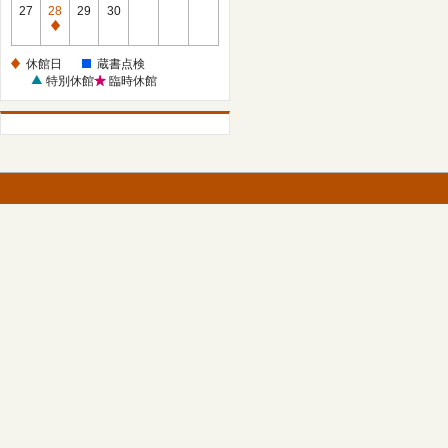
館
27
28
29
30
日
休
館
休館日
蔵書点検
日
特別休館
臨時休館