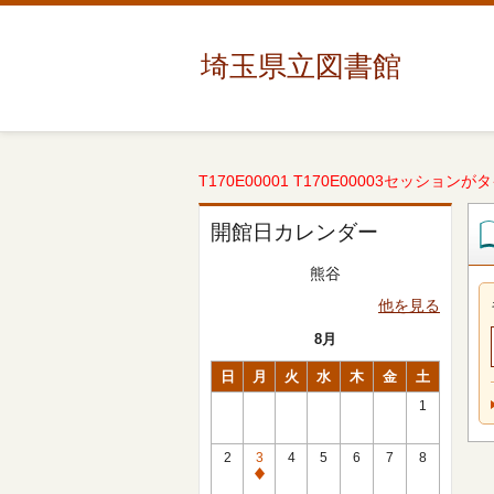
埼玉県立図書館
T170E00001 T170E00003セッションが
開館日カレンダー
熊谷
他を見る
8月
日
月
火
水
木
金
土
1
2
3
4
5
6
7
8
休