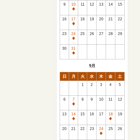
館
9
10
11
12
13
14
15
日
休
館
16
17
18
19
20
21
22
日
休
館
23
24
25
26
27
28
29
日
休
館
30
31
日
休
館
9月
日
日
月
火
水
木
金
土
1
2
3
4
5
6
7
8
9
10
11
12
休
館
13
14
15
16
17
18
19
日
休
休
館
館
20
21
22
23
24
25
26
日
日
休