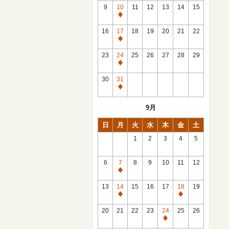
館
9
10
11
12
13
14
15
日
休
館
16
17
18
19
20
21
22
日
休
館
23
24
25
26
27
28
29
日
休
館
30
31
日
休
館
9月
日
日
月
火
水
木
金
土
1
2
3
4
5
6
7
8
9
10
11
12
休
館
13
14
15
16
17
18
19
日
休
休
館
館
20
21
22
23
24
25
26
日
日
休