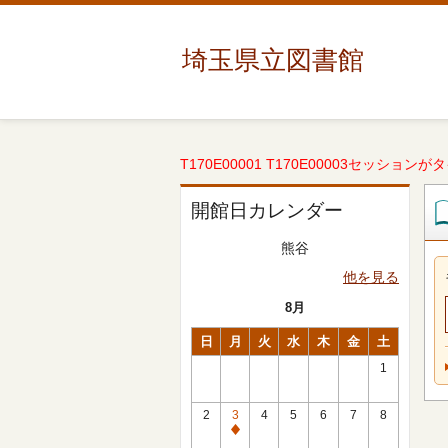
埼玉県立図書館
T170E00001 T170E00003セッションが
開館日カレンダー
熊谷
他を見る
8月
日
月
火
水
木
金
土
1
2
3
4
5
6
7
8
休