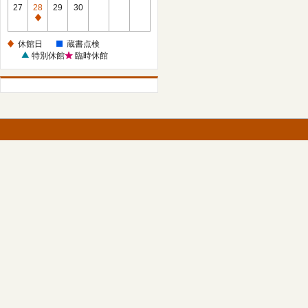
館
27
28
29
30
日
休
館
休館日
蔵書点検
日
特別休館
臨時休館