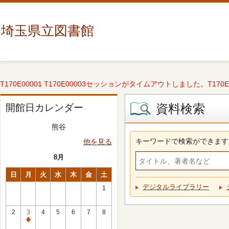
埼玉県立図書館
T170E00001 T170E00003セッションがタイムアウトしました。T170E000
資料検索
開館日カレンダー
熊谷
キーワードで検索ができます
他を見る
8月
日
月
火
水
木
金
土
デジタルライブラリー
1
2
3
4
5
6
7
8
休