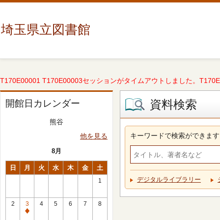
埼玉県立図書館
T170E00001 T170E00003セッションがタイムアウトしました。T170E000
資料検索
開館日カレンダー
熊谷
キーワードで検索ができます
他を見る
8月
日
月
火
水
木
金
土
デジタルライブラリー
1
2
3
4
5
6
7
8
休