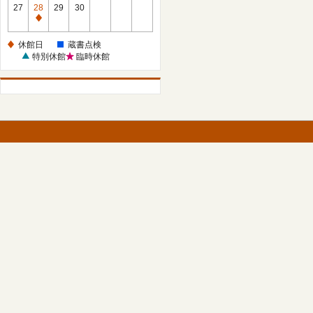
館
27
28
29
30
日
休
館
休館日
蔵書点検
日
特別休館
臨時休館