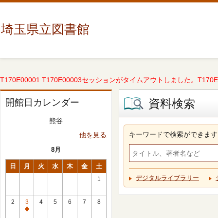
埼玉県立図書館
T170E00001 T170E00003セッションがタイムアウトしました。T170E000
資料検索
開館日カレンダー
熊谷
キーワードで検索ができます
他を見る
8月
日
月
火
水
木
金
土
デジタルライブラリー
1
2
3
4
5
6
7
8
休