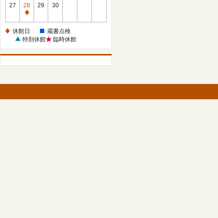
館
27
28
29
30
日
休
館
休館日
蔵書点検
日
特別休館
臨時休館