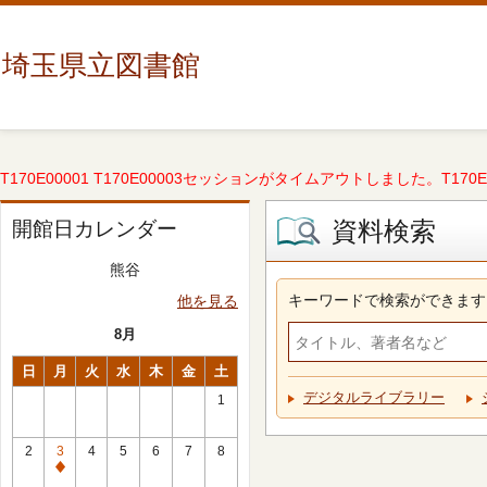
埼玉県立図書館
T170E00001 T170E00003セッションがタイムアウトしました。T170E000
資料検索
開館日カレンダー
熊谷
キーワードで検索ができます
他を見る
8月
日
月
火
水
木
金
土
デジタルライブラリー
1
2
3
4
5
6
7
8
休