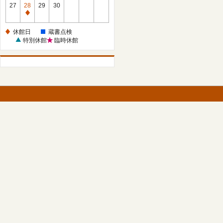
館
27
28
29
30
日
休
館
休館日
蔵書点検
日
特別休館
臨時休館