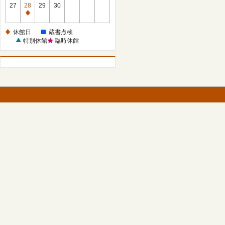
館
27
28
29
30
日
休
館
休館日
蔵書点検
日
特別休館
臨時休館