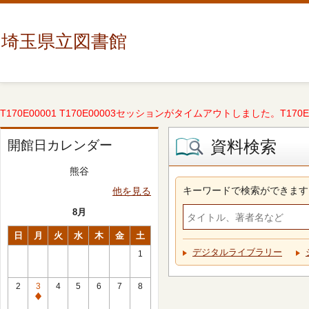
埼玉県立図書館
T170E00001 T170E00003セッションがタイムアウトしました。T170E000
資料検索
開館日カレンダー
熊谷
キーワードで検索ができます
他を見る
8月
日
月
火
水
木
金
土
デジタルライブラリー
1
2
3
4
5
6
7
8
休