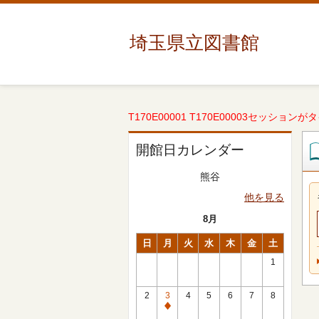
埼玉県立図書館
T170E00001 T170E00003セッションが
開館日カレンダー
熊谷
他を見る
8月
日
月
火
水
木
金
土
1
2
3
4
5
6
7
8
休