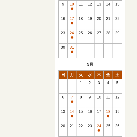
館
9
10
11
12
13
14
15
日
休
館
16
17
18
19
20
21
22
日
休
館
23
24
25
26
27
28
29
日
休
館
30
31
日
休
館
9月
日
日
月
火
水
木
金
土
1
2
3
4
5
6
7
8
9
10
11
12
休
館
13
14
15
16
17
18
19
日
休
休
館
館
20
21
22
23
24
25
26
日
日
休