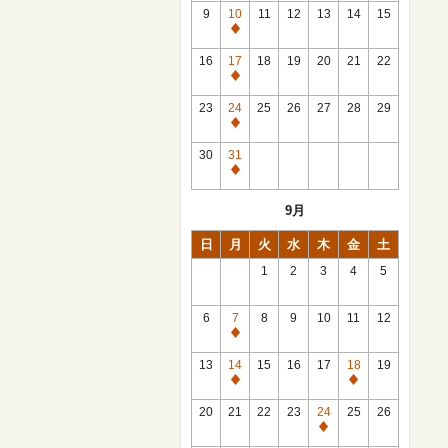
館
9
10
11
12
13
14
15
日
休
館
16
17
18
19
20
21
22
日
休
館
23
24
25
26
27
28
29
日
休
館
30
31
日
休
館
9月
日
日
月
火
水
木
金
土
1
2
3
4
5
6
7
8
9
10
11
12
休
館
13
14
15
16
17
18
19
日
休
休
館
館
20
21
22
23
24
25
26
日
日
休