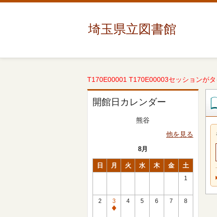
埼玉県立図書館
T170E00001 T170E00003セッションが
開館日カレンダー
熊谷
他を見る
8月
日
月
火
水
木
金
土
1
2
3
4
5
6
7
8
休