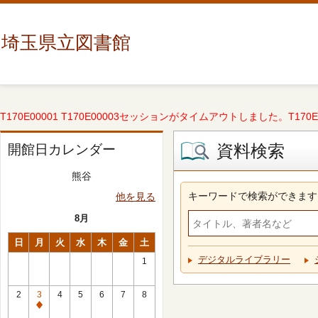
埼玉県立図書館
T170E00001 T170E00003セッションがタイムアウトしました。T170E000
資料検索
開館日カレンダー
熊谷
キーワードで検索ができます
他を見る
8月
日
月
火
水
木
金
土
デジタルライブラリー
1
2
3
4
5
6
7
8
休