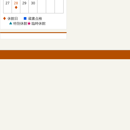
館
27
28
29
30
日
休
館
休館日
蔵書点検
日
特別休館
臨時休館