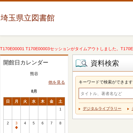
埼玉県立図書館
T170E00001 T170E00003セッションがタイムアウトしました。T170E000
資料検索
開館日カレンダー
熊谷
キーワードで検索ができます
他を見る
8月
日
月
火
水
木
金
土
デジタルライブラリー
1
2
3
4
5
6
7
8
休