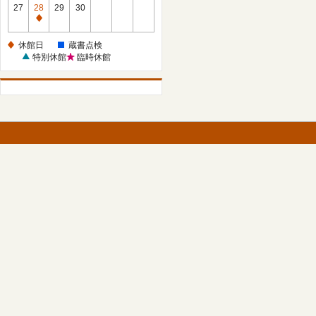
館
27
28
29
30
日
休
館
休館日
蔵書点検
日
特別休館
臨時休館