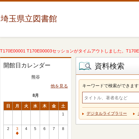
埼玉県立図書館
T170E00001 T170E00003セッションがタイムアウトしました。T170E000
資料検索
開館日カレンダー
熊谷
キーワードで検索ができます
他を見る
8月
日
月
火
水
木
金
土
デジタルライブラリー
1
2
3
4
5
6
7
8
休