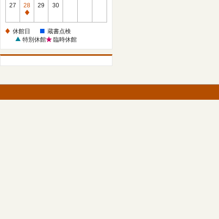
館
27
28
29
30
日
休
館
休館日
蔵書点検
日
特別休館
臨時休館