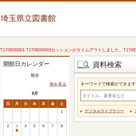
埼玉県立図書館
T170E00001 T170E00003セッションがタイムアウトしました。T170E000
資料検索
開館日カレンダー
熊谷
キーワードで検索ができます
他を見る
8月
日
月
火
水
木
金
土
デジタルライブラリー
1
2
3
4
5
6
7
8
休