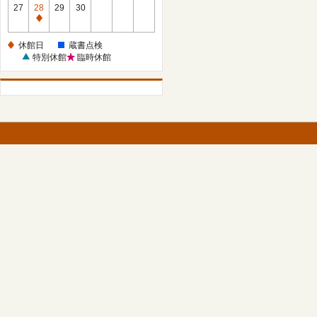
館
27
28
29
30
日
休
館
休館日
蔵書点検
日
特別休館
臨時休館