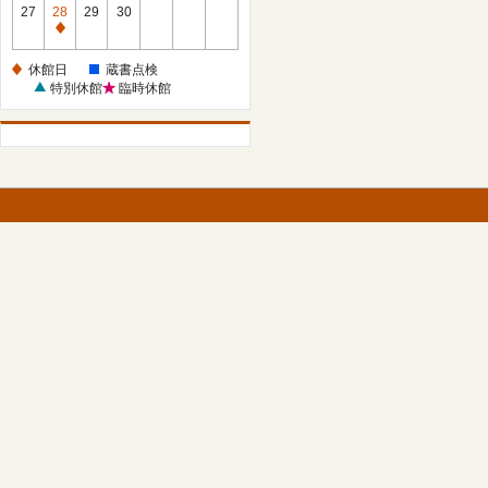
館
27
28
29
30
日
休
館
休館日
蔵書点検
日
特別休館
臨時休館