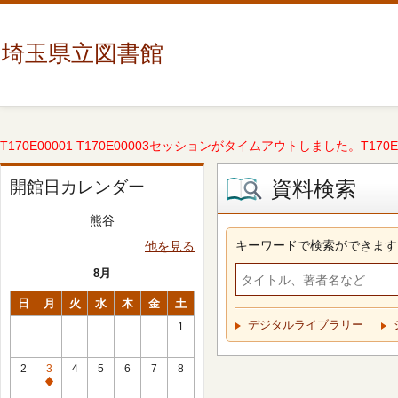
埼玉県立図書館
T170E00001 T170E00003セッションがタイムアウトしました。T170E000
資料検索
開館日カレンダー
熊谷
キーワードで検索ができます
他を見る
8月
日
月
火
水
木
金
土
デジタルライブラリー
1
2
3
4
5
6
7
8
休