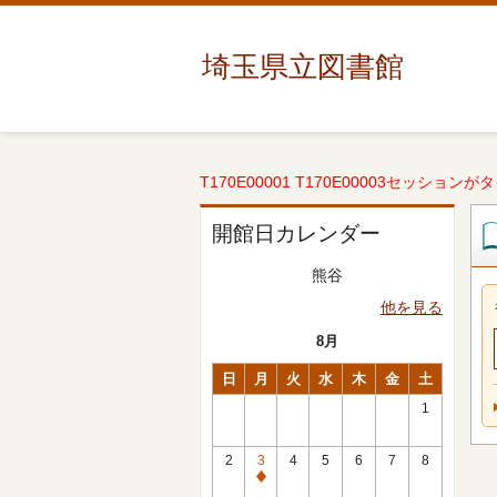
埼玉県立図書館
T170E00001 T170E00003セッションが
開館日カレンダー
熊谷
他を見る
8月
日
月
火
水
木
金
土
1
2
3
4
5
6
7
8
休