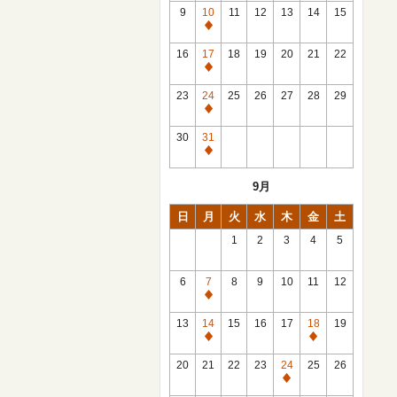
館
9
10
11
12
13
14
15
日
休
館
16
17
18
19
20
21
22
日
休
館
23
24
25
26
27
28
29
日
休
館
30
31
日
休
館
9月
日
日
月
火
水
木
金
土
1
2
3
4
5
6
7
8
9
10
11
12
休
館
13
14
15
16
17
18
19
日
休
休
館
館
20
21
22
23
24
25
26
日
日
休