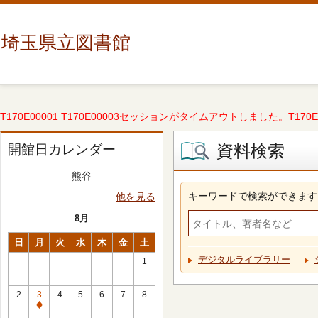
埼玉県立図書館
T170E00001 T170E00003セッションがタイムアウトしました。T170E000
資料検索
開館日カレンダー
熊谷
キーワードで検索ができます
他を見る
8月
日
月
火
水
木
金
土
デジタルライブラリー
1
2
3
4
5
6
7
8
休