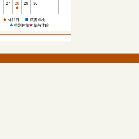
館
27
28
29
30
日
休
館
休館日
蔵書点検
日
特別休館
臨時休館