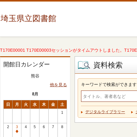
埼玉県立図書館
T170E00001 T170E00003セッションがタイムアウトしました。T170E000
資料検索
開館日カレンダー
熊谷
キーワードで検索ができます
他を見る
8月
日
月
火
水
木
金
土
デジタルライブラリー
1
2
3
4
5
6
7
8
休