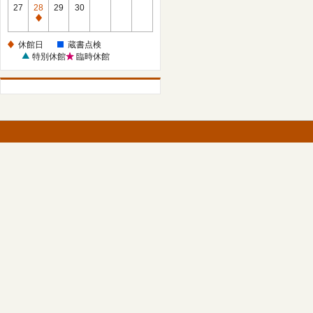
館
27
28
29
30
日
休
館
休館日
蔵書点検
日
特別休館
臨時休館