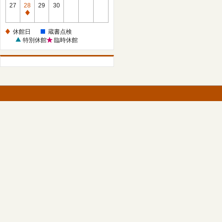
館
27
28
29
30
日
休
館
休館日
蔵書点検
日
特別休館
臨時休館