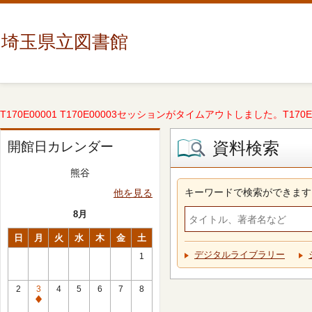
埼玉県立図書館
T170E00001 T170E00003セッションがタイムアウトしました。T170E000
資料検索
開館日カレンダー
熊谷
キーワードで検索ができます
他を見る
8月
日
月
火
水
木
金
土
デジタルライブラリー
1
2
3
4
5
6
7
8
休