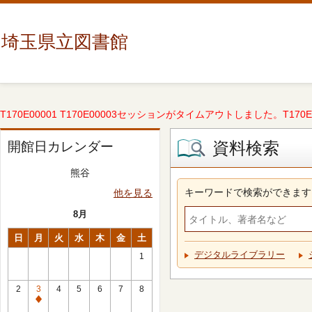
埼玉県立図書館
T170E00001 T170E00003セッションがタイムアウトしました。T170E000
資料検索
開館日カレンダー
熊谷
キーワードで検索ができます
他を見る
8月
日
月
火
水
木
金
土
デジタルライブラリー
1
2
3
4
5
6
7
8
休