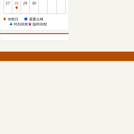
館
27
28
29
30
日
休
館
休館日
蔵書点検
日
特別休館
臨時休館