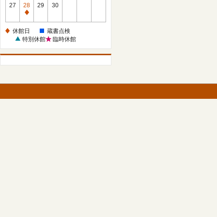
館
27
28
29
30
日
休
館
休館日
蔵書点検
日
特別休館
臨時休館