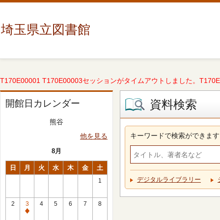
埼玉県立図書館
T170E00001 T170E00003セッションがタイムアウトしました。T170E000
資料検索
開館日カレンダー
熊谷
キーワードで検索ができます
他を見る
8月
日
月
火
水
木
金
土
デジタルライブラリー
1
2
3
4
5
6
7
8
休