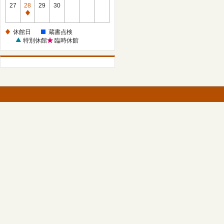
館
27
28
29
30
日
休
館
休館日
蔵書点検
日
特別休館
臨時休館