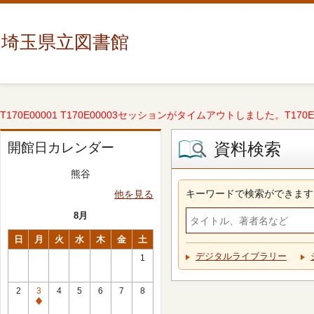
埼玉県立図書館
T170E00001 T170E00003セッションがタイムアウトしました。T170E000
資料検索
開館日カレンダー
熊谷
キーワードで検索ができます
他を見る
8月
日
月
火
水
木
金
土
デジタルライブラリー
1
2
3
4
5
6
7
8
休