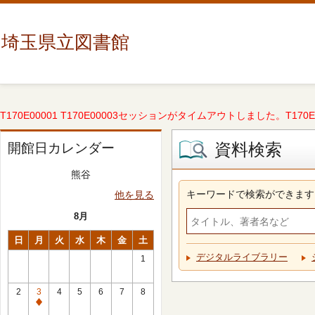
埼玉県立図書館
T170E00001 T170E00003セッションがタイムアウトしました。T170E000
資料検索
開館日カレンダー
熊谷
キーワードで検索ができます
他を見る
8月
日
月
火
水
木
金
土
デジタルライブラリー
1
2
3
4
5
6
7
8
休