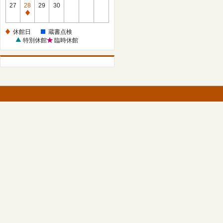
館
27
28
29
30
日
休
館
休館日
蔵書点検
日
特別休館
臨時休館