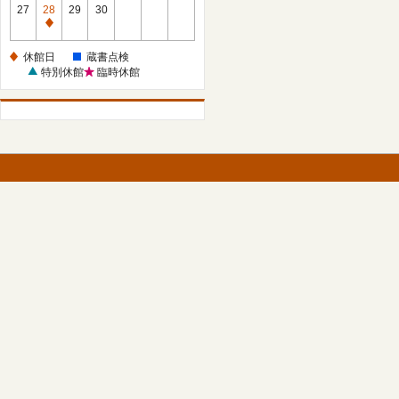
館
27
28
29
30
日
休
館
休館日
蔵書点検
日
特別休館
臨時休館