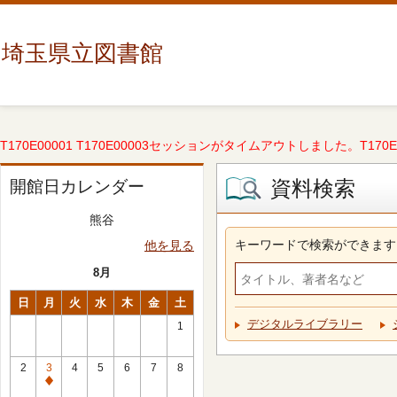
埼玉県立図書館
T170E00001 T170E00003セッションがタイムアウトしました。T170E000
資料検索
開館日カレンダー
熊谷
キーワードで検索ができます
他を見る
8月
日
月
火
水
木
金
土
デジタルライブラリー
1
2
3
4
5
6
7
8
休